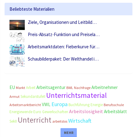
Beliebteste Materialien
Ziele, Organisationen und Leitbild…
Preis-Absatz-Funktion und Preisela…
Arbeitsmarktdaten: Fieberkurve für…
Schaubilderpaket: Der Welthandel i…
EU
Arbeitsagentur
Arbeitnehmer
Arbeit
Markt
BWL
Nachfrage
Unterrichtsmaterial
SekundarstufeII
Armut
Europa
VWL
Buchführung
Energie
Arbeitsmarktbericht
Berufsschule
Arbeitslosigkeit
Arbeitsblatt
Energiewende
Euro
Gewerkschaften
Unterricht
Wirtschaft
SekII
arbeitslos
MEHR