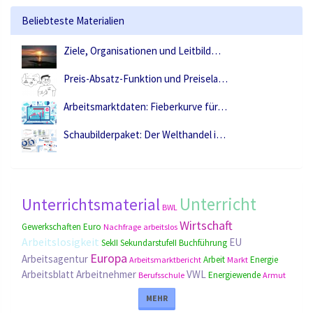
Beliebteste Materialien
Ziele, Organisationen und Leitbild…
Preis-Absatz-Funktion und Preisela…
Arbeitsmarktdaten: Fieberkurve für…
Schaubilderpaket: Der Welthandel i…
Unterricht
Unterrichtsmaterial
BWL
Wirtschaft
Gewerkschaften
Euro
Nachfrage
arbeitslos
Arbeitslosigkeit
EU
SekII
SekundarstufeII
Buchführung
Europa
Arbeitsagentur
Arbeit
Energie
Arbeitsmarktbericht
Markt
Arbeitsblatt
Arbeitnehmer
VWL
Energiewende
Berufsschule
Armut
MEHR