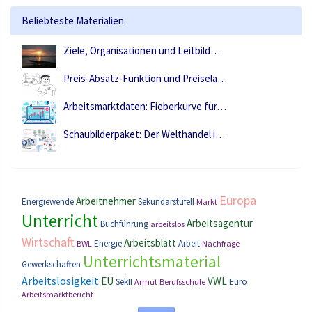
Beliebteste Materialien
Ziele, Organisationen und Leitbild…
Preis-Absatz-Funktion und Preisela…
Arbeitsmarktdaten: Fieberkurve für…
Schaubilderpaket: Der Welthandel i…
Europa
Arbeitnehmer
Energiewende
SekundarstufeII
Markt
Unterricht
Arbeitsagentur
Buchführung
arbeitslos
Wirtschaft
Arbeitsblatt
Energie
Arbeit
BWL
Nachfrage
Unterrichtsmaterial
Gewerkschaften
Arbeitslosigkeit
EU
VWL
SekII
Euro
Armut
Berufsschule
Arbeitsmarktbericht