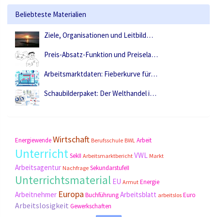
Beliebteste Materialien
Ziele, Organisationen und Leitbild…
Preis-Absatz-Funktion und Preisela…
Arbeitsmarktdaten: Fieberkurve für…
Schaubilderpaket: Der Welthandel i…
Wirtschaft
Energiewende
Arbeit
Berufsschule
BWL
Unterricht
VWL
SekII
Arbeitsmarktbericht
Markt
Arbeitsagentur
SekundarstufeII
Nachfrage
Unterrichtsmaterial
EU
Energie
Armut
Europa
Arbeitnehmer
Arbeitsblatt
Buchführung
Euro
arbeitslos
Arbeitslosigkeit
Gewerkschaften