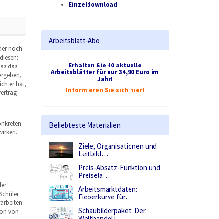
Einzeldownload
Arbeitsblatt-Abo
oder noch
 diesen:
Erhalten Sie 40 aktuelle
Was das
Arbeitsblätter für nur 34,90 Euro im
ergeben,
Jahr!
ch er hat,
Informieren Sie sich hier!
vertrag
onkreten
Beliebteste Materialien
wirken.
Ziele, Organisationen und
Leitbild…
Preis-Absatz-Funktion und
Preisela…
der
Arbeitsmarktdaten:
Schüler
Fieberkurve für…
rarbeiten
Schaubilderpaket: Der
tion von
Welthandel i…