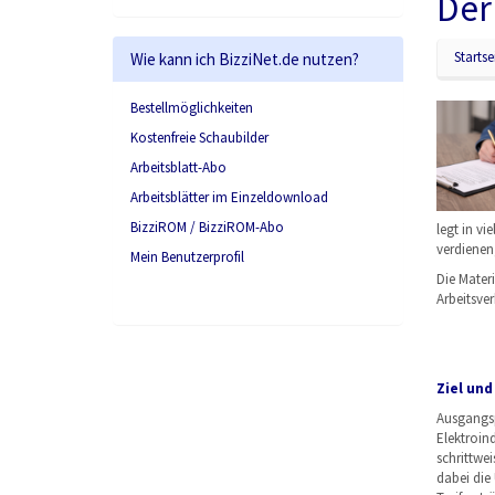
Der
Startse
Wie kann ich BizziNet.de nutzen?
Bestellmöglichkeiten
Kostenfreie Schaubilder
Arbeitsblatt-Abo
Arbeitsblätter im Einzeldownload
BizziROM / BizziROM-Abo
legt in v
verdienen,
Mein Benutzerprofil
Die Materi
Arbeitsver
Ziel und
Ausgangspu
Elektroin
schrittwe
dabei die 