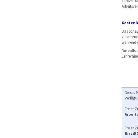
Tarifvert
Arbeitsver
Kostenlo
Das Schau
zusammen.
während d
Die volls
Lehrerhin
Dieses 
Verfügu
Freier Zu
Arbeit
Freier Zu
Bizzi