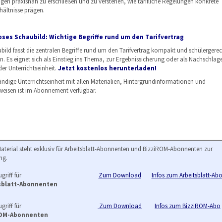
rägen praxisnah zu erschließen und zu verstehen, wie tarifliche Regelungen konkrete
hältnisse prägen.
ses Schaubild: Wichtige Begriffe rund um den Tarifvertrag
bild fasst die zentralen Begriffe rund um den Tarifvertrag kompakt und schülergerec
 Es eignet sich als Einstieg ins Thema, zur Ergebnissicherung oder als Nachschlag
er Unterrichtseinheit.
Jetzt kostenlos herunterladen!
tändige Unterrichtseinheit mit allen Materialien, Hintergrundinformationen und
weisen ist im Abonnement verfügbar.
Material steht exklusiv für Arbeitsblatt-Abonnenten und BizziROM-Abonnenten zur
ng.
griff für
Zum Download
Infos zum Arbeitsblatt-Ab
sblatt-Abonnenten
griff für
Zum Download
Infos zum BizziROM-Abo
ROM-Abonnenten