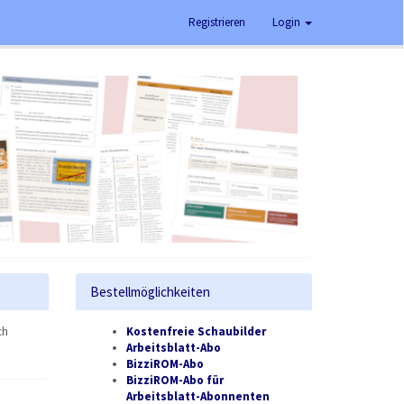
Registrieren
Login
Bestellmöglichkeiten
ch
Kostenfreie Schaubilder
Arbeitsblatt-Abo
BizziROM-Abo
BizziROM-Abo für
Arbeitsblatt-Abonnenten