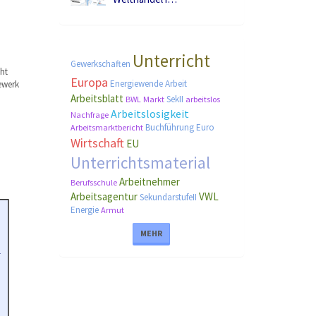
Unterricht
Gewerkschaften
ht
Europa
Energiewende
Arbeit
ewerk
Arbeitsblatt
SekII
BWL
Markt
arbeitslos
Arbeitslosigkeit
Nachfrage
Buchführung
Euro
Arbeitsmarktbericht
Wirtschaft
EU
Unterrichtsmaterial
Arbeitnehmer
Berufsschule
Arbeitsagentur
VWL
SekundarstufeII
Energie
Armut
MEHR
o