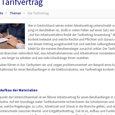
 Tarifvertrag
ite
Themen
Der Tarifvertrag
Wer in Deutschland seinen ersten Arbeitsvertrag unterschreibt 
jung im Berufsleben ist, stößt in vielen Fällen auf einen Satz wie
„Auf das Arbeitsverhältnis findet der Tarifvertrag Anwendung." 
konkret bedeutet und welche Rechte und Pflichten sich daraus 
wer diesen Vertrag ausgehandelt hat und welchen Geltungsberei
bleibt für die meisten Berufseinsteiger zunächst unklar. Der Tarif
ielen Branchen verbindlich fest, was Arbeitnehmerinnen und Arbeitnehmer mindestens
 wie lange sie arbeiten und wie viele Urlaubstage ihnen zustehen.
alien führen in das Tarifsystem ein und zeigen problemorientiert am Beispiel eines k
hältnisses für einen Berufsanfänger in der Elektroindustrie, wie Tarifverträge konkret 
 Aufbau der Materialien
nkt der Unterrichtseinheit ist ein fiktiver Arbeitsvertrag für einen Berufsanfänger in 
dustrie. Auf der Grundlage realer Tarifdokumente recherchieren die Schülerinnen und 
ise, welche Regelungen zu Lohn, Arbeitszeit und Urlaub in der Branche gelten, und e
Unterschiede zwischen Mantel- und Entgelttarifvertrag. Ziel ist es, Aufbau und Funk