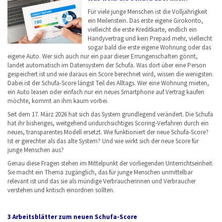
Für viele junge Menschen ist die Volljährigkeit
ein Meilenstein. Das erste eigene Girokonto,
vielleicht die erste Kreditkarte, endlich ein
Handyvertrag und kein Prepaid mehr, vielleicht
sogar bald die erste eigene Wohnung oder das
eigene Auto. Wer sich auch nur ein paar dieser Errungenschaften gönnt,
landet automatisch im Datensystem der Schufa. Was dort über eine Person
gespeichert ist und wie daraus ein Score berechnet wird, wissen die wenigsten.
Dabei ist der Schufa-Score längst Teil des Alltags. Wer eine Wohnung mieten,
ein Auto leasen oder einfach nur ein neues Smartphone auf Vertrag kaufen
möchte, kommt an ihm kaum vorbei.
Seit dem 17. März 2026 hat sich das System grundlegend verändert. Die Schufa
hat ihr bisheriges, weitgehend undurchsichtiges Scoring-Verfahren durch ein
neues, transparentes Modell ersetzt. Wie funktioniert der neue Schufa-Score?
Ist er gerechter als das alte System? Und wie wirkt sich der neue Score für
junge Menschen aus?
Genau diese Fragen stehen im Mittelpunkt der vorliegenden Unterrichtseinheit.
Sie macht ein Thema zugänglich, das für junge Menschen unmittelbar
relevant ist und das sie als mündige Verbraucherinnen und Verbraucher
verstehen und kritisch einordnen sollten.
3 Arbeitsblätter zum neuen Schufa-Score