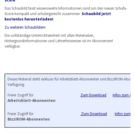
Score
Das Schaubild fasst wissenswerte Informationen rund um den neuen Schufa-
Score kompakt und schülergerecht zusammen.
Schaubild jetzt
kostenlos herunterladen!
Zu weiteren Schaubildern
Die vollständige Unterrichtseinheit mit allen Materialien,
Hintergrundinformationen und Lehrerhinweisen ist im Abonnement
verfügbar.
Dieses Material steht exklusiv für Arbeitsblatt-Abonnenten und BizziROM-Abonn
Verfügung.
Freier Zugriff für
Zum Download
Infos zum Arb
Arbeitsblatt-Abonnenten
Freier Zugriff für
Zum Download
Infos zum B
BizziROM-Abonnenten