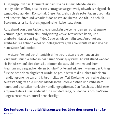
Ausgangspunkt der Unterrichtseinheit ist eine Auszubildende, die im
Handyladen erfährt, dass ihr ein Vertrag verweigert wird, obwohl sie eigentlich
genug Geld auf dem Konto hat. Dieser Fall zieht sich als roter Faden durch alle
drei Arbeitsblätter und verknüpft das abstrakte Thema Bonität und Schufa-
Score mit einer konkreten, jugendnahen Lebenssituation.
Ausgehend von dem Fallbeispiel entwickeln die Lernenden zunächst eigene
Vermutungen, warum ein Handyvertrag verweigert werden kann, und
erarbeiten dabei den Begriff des Dauerschuldverhältnisses. Anschließend
erarbeiten sie anhand eines Grundlagentextes, was die Schufa ist und wie der
neue Score funktioniert.
Im weiteren Verlauf der Unterrichtseinheit erarbeiten die Lernenden ein
Verständnis für die Kriterien des neuen Scoring-Systems. Anschließend wenden
sie ihr Wissen auf die Lebenssituationen der Auszubildenden und ihrer
Freundin an, vergleichen deren Schufa-Profile und erklären, warum der Antrag
für eine der beiden abgelehnt wurde. Abgerundet wird die Einheit mit einem
handlungsorientierten und kritisch-reflexiven Teil. Die Lernenden recherchieren
selbstständig, wie die Auszubildende ihren Score einsehen und verbessern
kann, und beurteilen konkrete Handlungsoptionen. Den Abschluss bildet eine
argumentative Auseinandersetzung mit der Frage, ob der neue Schufa-Score
junge Menschen strukturell benachteiligt.
Kostenloses Schaubild: Wissenswertes über den neuen Schufa-