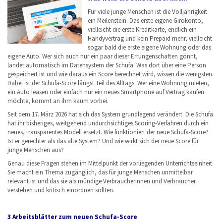
Für viele junge Menschen ist die Volljährigkeit
ein Meilenstein. Das erste eigene Girokonto,
vielleicht die erste Kreditkarte, endlich ein
Handyvertrag und kein Prepaid mehr, vielleicht
sogar bald die erste eigene Wohnung oder das
eigene Auto. Wer sich auch nur ein paar dieser Errungenschaften gönnt,
landet automatisch im Datensystem der Schufa. Was dort über eine Person
gespeichert ist und wie daraus ein Score berechnet wird, wissen die wenigsten.
Dabei ist der Schufa-Score längst Teil des Alltags. Wer eine Wohnung mieten,
ein Auto leasen oder einfach nur ein neues Smartphone auf Vertrag kaufen
möchte, kommt an ihm kaum vorbei.
Seit dem 17. März 2026 hat sich das System grundlegend verändert. Die Schufa
hat ihr bisheriges, weitgehend undurchsichtiges Scoring-Verfahren durch ein
neues, transparentes Modell ersetzt. Wie funktioniert der neue Schufa-Score?
Ist er gerechter als das alte System? Und wie wirkt sich der neue Score für
junge Menschen aus?
Genau diese Fragen stehen im Mittelpunkt der vorliegenden Unterrichtseinheit.
Sie macht ein Thema zugänglich, das für junge Menschen unmittelbar
relevant ist und das sie als mündige Verbraucherinnen und Verbraucher
verstehen und kritisch einordnen sollten.
3 Arbeitsblätter zum neuen Schufa-Score