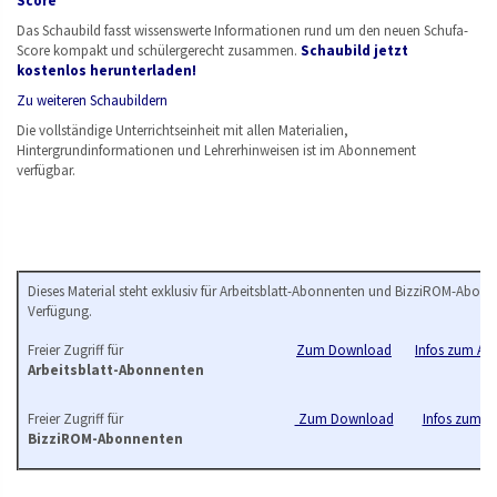
Score
Das Schaubild fasst wissenswerte Informationen rund um den neuen Schufa-
Score kompakt und schülergerecht zusammen.
Schaubild jetzt
kostenlos herunterladen!
Zu weiteren Schaubildern
Die vollständige Unterrichtseinheit mit allen Materialien,
Hintergrundinformationen und Lehrerhinweisen ist im Abonnement
verfügbar.
Dieses Material steht exklusiv für Arbeitsblatt-Abonnenten und BizziROM-Abonn
Verfügung.
Freier Zugriff für
Zum Download
Infos zum Arb
Arbeitsblatt-Abonnenten
Freier Zugriff für
Zum Download
Infos zum B
BizziROM-Abonnenten