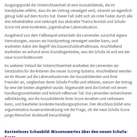
Ausgangspunkt der Unterrichtseinheit ist eine Auszubildende, die im
Handyladen erfährt, dass ihr ein Vertrag verweigert wird, obwohl sie eigentlich
genug Geld auf dem Konto hat. Dieser Fall zieht sich als roter Faden durch alle
drei Arbeitsblätter und verknüpft das abstrakte Thema Bonität und Schufa-
Score mit einer konkreten, jugendnahen Lebenssituation.
Ausgehend von dem Fallbeispiel entwickeln die Lernenden zunächst eigene
Vermutungen, warum ein Handyvertrag verweigert werden kann, und
erarbeiten dabei den Begriff des Dauerschuldverhältnisses. Anschließend
erarbeiten sie anhand eines Grundlagentextes, was die Schufa ist und wie der
neue Score funktioniert.
Im weiteren Verlauf der Unterrichtseinheit erarbeiten die Lernenden ein
Verständnis für die Kriterien des neuen Scoring-Systems. Anschließend wenden
sie ihr Wissen auf die Lebenssituationen der Auszubildenden und ihrer
Freundin an, vergleichen deren Schufa-Profile und erklären, warum der Antrag
für eine der beiden abgelehnt wurde. Abgerundet wird die Einheit mit einem
handlungsorientierten und kritisch-reflexiven Teil. Die Lernenden recherchieren
selbstständig, wie die Auszubildende ihren Score einsehen und verbessern
kann, und beurteilen konkrete Handlungsoptionen. Den Abschluss bildet eine
argumentative Auseinandersetzung mit der Frage, ob der neue Schufa-Score
junge Menschen strukturell benachteiligt.
Kostenloses Schaubild: Wissenswertes über den neuen Schufa-