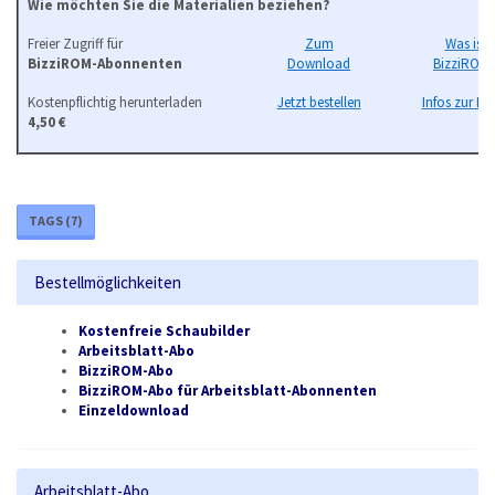
Wie möchten Sie die Materialien beziehen?
Freier Zugriff für
Zum
Was ist 
BizziROM-Abonnenten
Download
BizziROM
Kostenpflichtig herunterladen
Jetzt bestellen
Infos zur Be
4,50 €
TAGS (
7
)
Bestellmöglichkeiten
Kostenfreie Schaubilder
Arbeitsblatt-Abo
BizziROM-Abo
BizziROM-Abo für Arbeitsblatt-Abonnenten
Einzeldownload
Arbeitsblatt-Abo