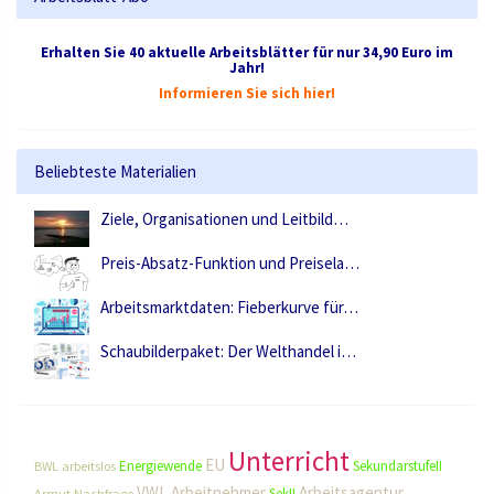
Erhalten Sie 40 aktuelle Arbeitsblätter für nur 34,90 Euro im
Jahr!
Informieren Sie sich hier!
Beliebteste Materialien
Ziele, Organisationen und Leitbild…
Preis-Absatz-Funktion und Preisela…
Arbeitsmarktdaten: Fieberkurve für…
Schaubilderpaket: Der Welthandel i…
Unterricht
EU
Energiewende
SekundarstufeII
BWL
arbeitslos
VWL
Arbeitnehmer
Arbeitsagentur
SekII
Armut
Nachfrage