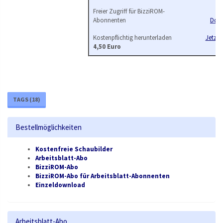
Freier Zugriff für BizziROM-
Z
Abonnenten
Dow
Kostenpflichtig herunterladen
Jetzt b
4,50 Euro
TAGS (
18
)
Bestellmöglichkeiten
Kostenfreie Schaubilder
Arbeitsblatt-Abo
BizziROM-Abo
BizziROM-Abo für Arbeitsblatt-Abonnenten
Einzeldownload
Arbeitsblatt-Abo