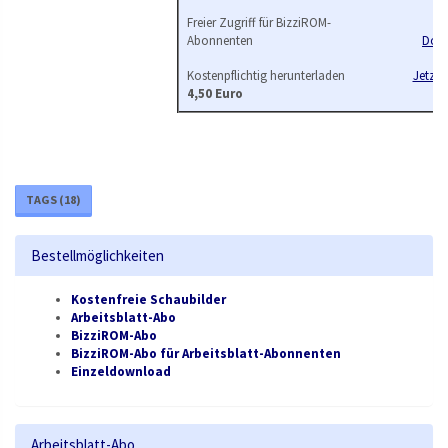
Freier Zugriff für BizziROM-
Z
Abonnenten
Dow
Kostenpflichtig herunterladen
Jetzt b
4,50 Euro
TAGS (
18
)
Bestellmöglichkeiten
Kostenfreie Schaubilder
Arbeitsblatt-Abo
BizziROM-Abo
BizziROM-Abo für Arbeitsblatt-Abonnenten
Einzeldownload
Arbeitsblatt-Abo