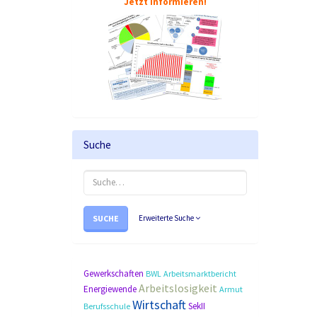
Jetzt informieren!
Suche
SUCHE
Erweiterte Suche
Gewerkschaften
BWL
Arbeitsmarktbericht
Arbeitslosigkeit
Energiewende
Armut
Wirtschaft
SekII
Berufsschule