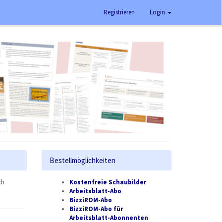
Registrieren
Login
Bestellmöglichkeiten
ch
Kostenfreie Schaubilder
Arbeitsblatt-Abo
BizziROM-Abo
BizziROM-Abo für
Arbeitsblatt-Abonnenten