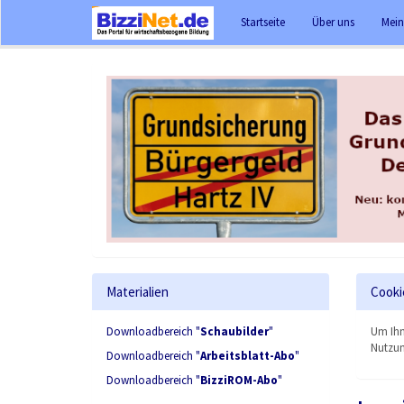
Startseite
Über uns
Mein
Materialien
Cooki
Downloadbereich "
Schaubilder
"
Um Ihn
Nutzun
Downloadbereich "
Arbeitsblatt-Abo
"
Downloadbereich "
BizziROM-Abo
"