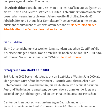
den jeweiligen aktuellen Themen auf.
Ein
Arbeitsblatt
besteht aus 2 Seiten mit Texten, Grafiken und Aufgaben zu
einem Thema und liefert zusätzlich 1-3 Seiten Hintergrundinformationen mit
Lösungshinweisen. Im Laufe eines Jahres veröffentlicht BizziNet.de 40
Arbeitsblätter und Schaubilder. Komplexere Themen werden in mehreren,
aufeinander aufbauenden Arbeitsblättern behandelt.
Nähere Infos zu den
Arbeitsblättern bei BizziNet.de erhalten Sie hier.
BizziROM-Abo
Sie möchten nicht nur vier Wochen lang, sondern dauerhaft Zugriff auf die
Neuerscheinungen haben? Dann bestellen Sie noch heute das
BizziROM-Abo
.
Informieren Sie sich über das BizziROM-Abo.
Jetzt informieren
Erfolgreich am Markt seit 2001
Seit Anfang 2001 besteht das Angebot von BizziNet.de. Was im Jahr 2000 als
Idee geboren wurde,fand immer mehr Zuspruch von Lehrern. Aber auch
Unternehmen und Gewerkschaften, die das Material von Bizzinet.de für die
Aus- und Weiterbildung einsetzen, gehören ebenso zum Kundenkreis wie
Weiterbildungseinrichtungen und an den Inhalten interessierte Menschen.
Der Kundenkreis liegt schwerpunktmäßig in Deutschland und im
deutschsprachigen Ausland (Österreich, Schweiz). Aber auch in anderen