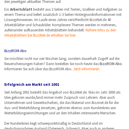
den jeweiligen aktuellen Themen auf.
Ein
Arbeitsblatt
besteht aus 2 Seiten mit Texten, Grafiken und Aufgaben zu
einem Thema und liefert zusätzlich 1-3 Seiten Hintergrundinformationen mit
Lösungshinweisen. Im Laufe eines Jahres veröffentlicht BizziNet.de 40
Arbeitsblätter und Schaubilder. Komplexere Themen werden in mehreren,
aufeinander aufbauenden Arbeitsblättern behandelt.
Nähere Infos zu den
Arbeitsblättern bei BizziNet.de erhalten Sie hier.
BizziROM-Abo
Sie möchten nicht nur vier Wochen lang, sondern dauerhaft Zugriff auf die
Neuerscheinungen haben? Dann bestellen Sie noch heute das
BizziROM-Abo
.
Informieren Sie sich über das BizziROM-Abo.
Jetzt informieren
Erfolgreich am Markt seit 2001
Seit Anfang 2001 besteht das Angebot von BizziNet.de. Was im Jahr 2000 als
Idee geboren wurde,fand immer mehr Zuspruch von Lehrern. Aber auch
Unternehmen und Gewerkschaften, die das Material von Bizzinet.de für die
Aus- und Weiterbildung einsetzen, gehören ebenso zum Kundenkreis wie
Weiterbildungseinrichtungen und an den Inhalten interessierte Menschen.
Der Kundenkreis liegt schwerpunktmäßig in Deutschland und im
deutschsprachigen Ausland (Österreich, Schweiz). Aber auch in anderen