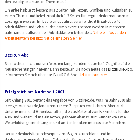
den jeweiligen aktuellen Themen auf.
Ein
Arbeitsblatt
besteht aus 2 Seiten mit Texten, Grafiken und Aufgaben zu
einem Thema und liefert zusätzlich 1-3 Seiten Hintergrundinformationen mit
Lösungshinweisen. Im Laufe eines Jahres veröffentlicht BizziNet.de 40
Arbeitsblätter und Schaubilder. Komplexere Themen werden in mehreren,
aufeinander aufbauenden Arbeitsblättern behandelt.
Nähere Infos zu den
Arbeitsblättern bei BizziNet.de erhalten Sie hier.
BizziROM-Abo
Sie möchten nicht nur vier Wochen lang, sondern dauerhaft Zugriff auf die
Neuerscheinungen haben? Dann bestellen Sie noch heute das
BizziROM-Abo
.
Informieren Sie sich über das BizziROM-Abo.
Jetzt informieren
Erfolgreich am Markt seit 2001
Seit Anfang 2001 besteht das Angebot von BizziNet.de. Was im Jahr 2000 als
Idee geboren wurde,fand immer mehr Zuspruch von Lehrern. Aber auch
Unternehmen und Gewerkschaften, die das Material von Bizzinet.de für die
Aus- und Weiterbildung einsetzen, gehören ebenso zum Kundenkreis wie
Weiterbildungseinrichtungen und an den Inhalten interessierte Menschen.
Der Kundenkreis liegt schwerpunktmäßig in Deutschland und im
deutschsprachigen Ausland (Österreich, Schweiz). Aber auch in anderen