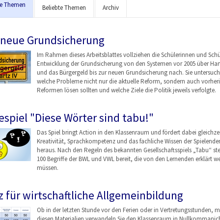
le Themen
Beliebte Themen
Archiv
 neue Grundsicherung
Im Rahmen dieses Arbeitsblattes vollziehen die Schülerinnen und Schü
Entwicklung der Grundsicherung von den Systemen vor 2005 über Hart
und das Bürgergeld bis zur neuen Grundsicherung nach. Sie untersuch
welche Probleme nicht nur die aktuelle Reform, sondern auch vorher
Reformen lösen sollten und welche Ziele die Politik jeweils verfolgte.
espiel "Diese Wörter sind tabu!"
Das Spiel bringt Action in den Klassenraum und fördert dabei gleichzei
Kreativität, Sprachkompetenz und das fachliche Wissen der Spielende
heraus. Nach den Regeln des bekannten Gesellschaftsspiels „Tabu“ st
100 Begriffe der BWL und VWL bereit, die von den Lernenden erklärt w
müssen.
z für wirtschaftliche Allgemeinbildung
Ob in der letzten Stunde vor den Ferien oder in Vertretungsstunden, m
diesen Materialien verwandeln Sie den Klassenraum in Nullkommanich