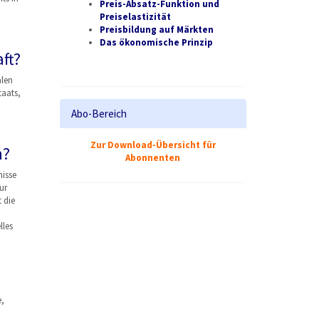
Preis-Absatz-Funktion und
Preiselastizität
Preisbildung auf Märkten
Das ökonomische Prinzip
ft?
alen
taats,
Abo-Bereich
Zur Download-Übersicht für
m?
Abonnenten
isse
ur
 die
lles
e,