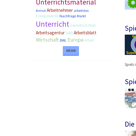
Unterrichtsmaterial
Arbeitnehmer
Armut
arbeitslos
Energiewende
Nachfrage
Markt
Unterricht
Gewerkschaften
Spi
Arbeitsagentur
Arbeitsblatt
SekII
Wirtschaft
Europa
Arbeit
BWL
MEHR
Spiels 
Spi
Die