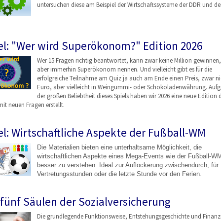
untersuchen diese am Beispiel der Wirtschaftssysteme der DDR und de
el: "Wer wird Superökonom?" Edition 2026
Wer 15 Fragen richtig beantwortet, kann zwar keine Million gewinnen,
aber immerhin Superökonom nennen. Und vielleicht gibt es für die
erfolgreiche Teilnahme am Quiz ja auch am Ende einen Preis, zwar ni
Euro, aber vielleicht in Weingummi- oder Schokoladenwährung. Auf
der großen Beliebtheit dieses Spiels haben wir 2026 eine neue Edition 
mit neuen Fragen erstellt.
el: Wirtschaftliche Aspekte der Fußball-WM
Die Materialien bieten eine unterhaltsame Möglichkeit, die
wirtschaftlichen Aspekte eines Mega-Events wie der Fußball-W
besser zu verstehen. Ideal zur Auflockerung zwischendurch, für
Vertretungsstunden oder die letzte Stunde vor den Ferien.
 fünf Säulen der Sozialversicherung
Die grundlegende Funktionsweise, Entstehungsgeschicht
e und Finanz