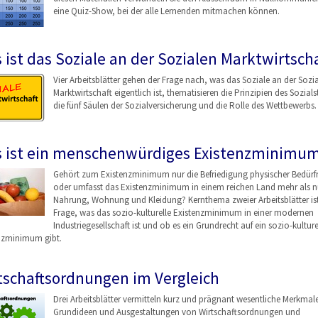
eine Quiz-Show, bei der alle Lernenden mitmachen können.
 ist das Soziale an der Sozialen Marktwirtscha
Vier Arbeitsblätter gehen der Frage nach, was das Soziale an der Sozi
Marktwirtschaft eigentlich ist, thematisieren die Prinzipien des Sozials
die fünf Säulen der Sozialversicherung und die Rolle des Wettbewerbs.
 ist ein menschenwürdiges Existenzminimu
Gehört zum Existenzminimum nur die Befriedigung physischer Bedürfn
oder umfasst das Existenzminimum in einem reichen Land mehr als n
Nahrung, Wohnung und Kleidung? Kernthema zweier Arbeitsblätter ist
Frage, was das sozio-kulturelle Existenzminimum in einer modernen
Industriegesellschaf
t ist und ob es ein Grundrecht auf ein sozio-kulture
nzminimum gibt.
tschaftsordnungen im Vergleich
Drei Arbeitsblätter vermitteln kurz und prägnant wesentliche Merkmal
Grundideen und Ausgestaltungen von Wirtschaftsordnungen
und