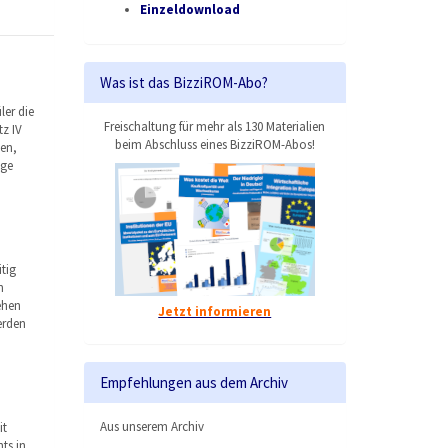
Einzeldownload
Was ist das BizziROM-Abo?
ler die
Freischaltung für mehr als 130 Materialien
z IV
beim Abschluss eines BizziROM-Abos!
en,
ige
tig
n
ehen
Jetzt informieren
erden
Empfehlungen aus dem Archiv
Aus unserem Archiv
it
ts in