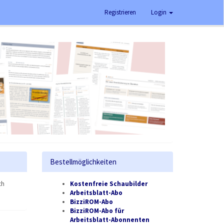
Registrieren
Login
Bestellmöglichkeiten
ch
Kostenfreie Schaubilder
Arbeitsblatt-Abo
BizziROM-Abo
BizziROM-Abo für
Arbeitsblatt-Abonnenten