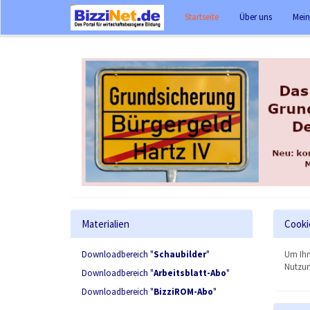
Startseite
Über uns
Mein
Materialien
Cooki
Downloadbereich "
Schaubilder
"
Um Ihn
Nutzun
Downloadbereich "
Arbeitsblatt-Abo
"
Downloadbereich "
BizziROM-Abo
"