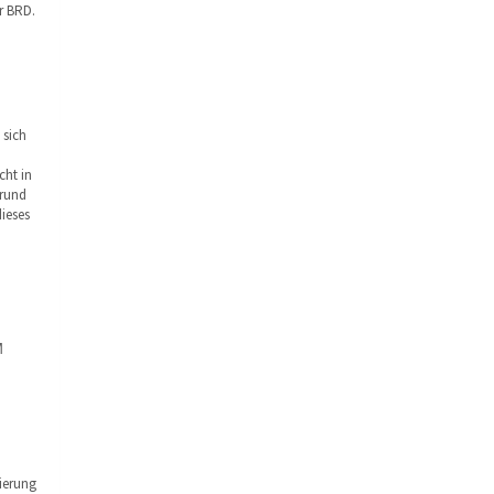
r BRD.
 sich
cht in
grund
dieses
M
ierung