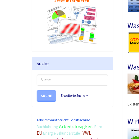
Jetzt informieren!
Was
Suche
Was
SUCHE
Erweiterte Suche
Existe
Wir
Arbeitsmarktbericht
Berufsschule
Arbeitslosigkeit
Buchführung
Euro
EU
VWL
Energie
SekundarstufeII