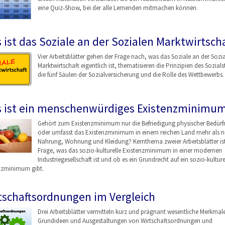
eine Quiz-Show, bei der alle Lernenden mitmachen können.
 ist das Soziale an der Sozialen Marktwirtscha
Vier Arbeitsblätter gehen der Frage nach, was das Soziale an der Sozi
Marktwirtschaft eigentlich ist, thematisieren die Prinzipien des Sozials
die fünf Säulen der Sozialversicherung und die Rolle des Wettbewerbs.
 ist ein menschenwürdiges Existenzminimu
Gehört zum Existenzminimum nur die Befriedigung physischer Bedürfn
oder umfasst das Existenzminimum in einem reichen Land mehr als n
Nahrung, Wohnung und Kleidung? Kernthema zweier Arbeitsblätter ist
Frage, was das sozio-kulturelle Existenzminimum in einer modernen
Industriegesellschaf
t ist und ob es ein Grundrecht auf ein sozio-kulture
nzminimum gibt.
tschaftsordnungen im Vergleich
Drei Arbeitsblätter vermitteln kurz und prägnant wesentliche Merkmal
Grundideen und Ausgestaltungen von Wirtschaftsordnungen
und