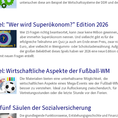
untersuchen diese am Beispiel der Wirtschaftssysteme der DDR und de
el: "Wer wird Superökonom?" Edition 2026
Wer 15 Fragen richtig beantwortet, kann zwar keine Million gewinnen,
aber immerhin Superökonom nennen. Und vielleicht gibt es für die
erfolgreiche Teilnahme am Quiz ja auch am Ende einen Preis, zwar ni
Euro, aber vielleicht in Weingummi- oder Schokoladenwährung. Auf
der großen Beliebtheit dieses Spiels haben wir 2026 eine neue Edition 
mit neuen Fragen erstellt.
el: Wirtschaftliche Aspekte der Fußball-WM
Die Materialien bieten eine unterhaltsame Möglichkeit, die
wirtschaftlichen Aspekte eines Mega-Events wie der Fußball-W
besser zu verstehen. Ideal zur Auflockerung zwischendurch, für
Vertretungsstunden oder die letzte Stunde vor den Ferien.
 fünf Säulen der Sozialversicherung
Die grundlegende Funktionsweise, Entstehungsgeschicht
e und Finanz