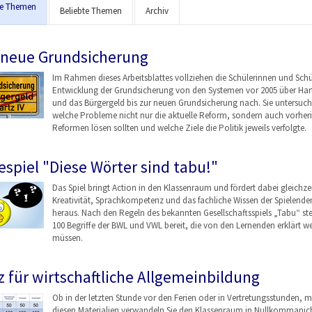
le Themen
Beliebte Themen
Archiv
 neue Grundsicherung
Im Rahmen dieses Arbeitsblattes vollziehen die Schülerinnen und Schü
Entwicklung der Grundsicherung von den Systemen vor 2005 über Hart
und das Bürgergeld bis zur neuen Grundsicherung nach. Sie untersuch
welche Probleme nicht nur die aktuelle Reform, sondern auch vorher
Reformen lösen sollten und welche Ziele die Politik jeweils verfolgte.
espiel "Diese Wörter sind tabu!"
Das Spiel bringt Action in den Klassenraum und fördert dabei gleichzei
Kreativität, Sprachkompetenz und das fachliche Wissen der Spielende
heraus. Nach den Regeln des bekannten Gesellschaftsspiels „Tabu“ st
100 Begriffe der BWL und VWL bereit, die von den Lernenden erklärt w
müssen.
z für wirtschaftliche Allgemeinbildung
Ob in der letzten Stunde vor den Ferien oder in Vertretungsstunden, m
diesen Materialien verwandeln Sie den Klassenraum in Nullkommanich