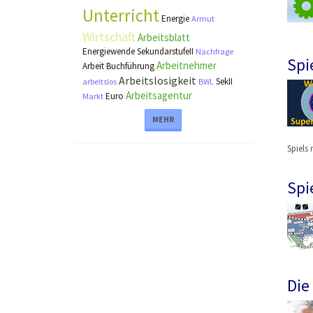
Unterricht
Energie
Armut
Wirtschaft
Arbeitsblatt
Energiewende
SekundarstufeII
Nachfrage
Spi
Arbeitnehmer
Arbeit
Buchführung
Arbeitslosigkeit
SekII
arbeitslos
BWL
Arbeitsagentur
Euro
Markt
MEHR
Spiels 
Spi
Die