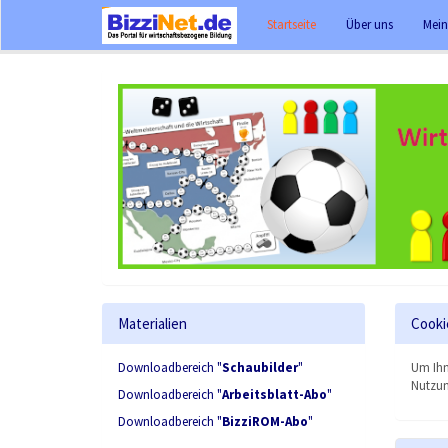
Startseite
Über uns
Mein
Materialien
Cooki
Downloadbereich "
Schaubilder
"
Um Ihn
Nutzun
Downloadbereich "
Arbeitsblatt-Abo
"
Downloadbereich "
BizziROM-Abo
"