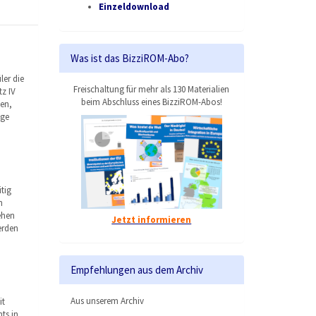
Einzeldownload
Was ist das BizziROM-Abo?
ler die
Freischaltung für mehr als 130 Materialien
z IV
beim Abschluss eines BizziROM-Abos!
en,
ige
tig
n
ehen
Jetzt informieren
erden
Empfehlungen aus dem Archiv
Aus unserem Archiv
it
ts in