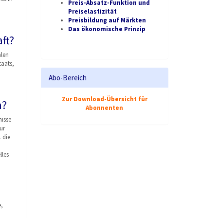
Preis-Absatz-Funktion und
Preiselastizität
Preisbildung auf Märkten
Das ökonomische Prinzip
ft?
alen
taats,
Abo-Bereich
Zur Download-Übersicht für
m?
Abonnenten
isse
ur
 die
lles
e,