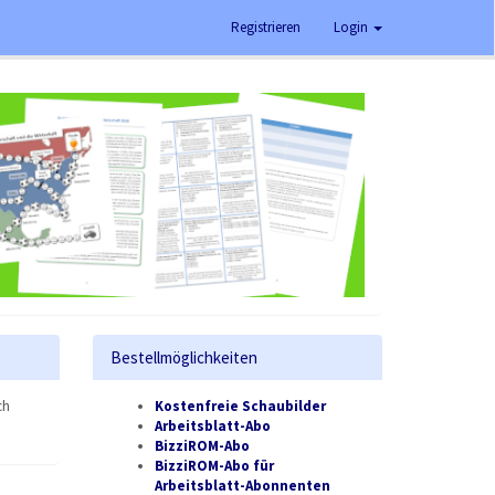
Registrieren
Login
Bestellmöglichkeiten
ch
Kostenfreie Schaubilder
Arbeitsblatt-Abo
BizziROM-Abo
BizziROM-Abo für
Arbeitsblatt-Abonnenten