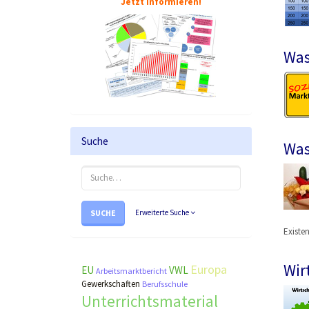
Jetzt informieren!
Was
Suche
Was
SUCHE
Erweiterte Suche
Existe
Wir
Europa
EU
VWL
Arbeitsmarktbericht
Gewerkschaften
Berufsschule
Unterrichtsmaterial