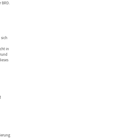
r BRD.
 sich
cht in
grund
dieses
M
ierung