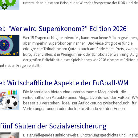
untersuchen diese am Beispiel der Wirtschaftssysteme der DDR und de
el: "Wer wird Superökonom?" Edition 2026
Wer 15 Fragen richtig beantwortet, kann zwar keine Million gewinnen,
aber immerhin Superökonom nennen. Und vielleicht gibt es für die
erfolgreiche Teilnahme am Quiz ja auch am Ende einen Preis, zwar ni
Euro, aber vielleicht in Weingummi- oder Schokoladenwährung. Auf
der großen Beliebtheit dieses Spiels haben wir 2026 eine neue Edition 
mit neuen Fragen erstellt.
el: Wirtschaftliche Aspekte der Fußball-WM
Die Materialien bieten eine unterhaltsame Möglichkeit, die
wirtschaftlichen Aspekte eines Mega-Events wie der Fußball-W
besser zu verstehen. Ideal zur Auflockerung zwischendurch, für
Vertretungsstunden oder die letzte Stunde vor den Ferien.
 fünf Säulen der Sozialversicherung
Die grundlegende Funktionsweise, Entstehungsgeschicht
e und Finanz