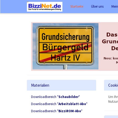
Startseite
Über uns
Mein
Materialien
Cooki
Downloadbereich "
Schaubilder
"
Um Ihn
Nutzun
Downloadbereich "
Arbeitsblatt-Abo
"
Downloadbereich "
BizziROM-Abo
"