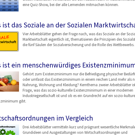
eine Quiz-Show, bei der alle Lernenden mitmachen können.
 ist das Soziale an der Sozialen Marktwirtscha
Vier Arbeitsblätter gehen der Frage nach, was das Soziale an der Sozi
Marktwirtschaft eigentlich ist, thematisieren die Prinzipien des Sozials
die fünf Säulen der Sozialversicherung und die Rolle des Wettbewerbs.
 ist ein menschenwürdiges Existenzminimu
Gehört zum Existenzminimum nur die Befriedigung physischer Bedürfn
oder umfasst das Existenzminimum in einem reichen Land mehr als n
Nahrung, Wohnung und Kleidung? Kernthema zweier Arbeitsblätter ist
Frage, was das sozio-kulturelle Existenzminimum in einer modernen
Industriegesellschaf
t ist und ob es ein Grundrecht auf ein sozio-kulture
nzminimum gibt.
tschaftsordnungen im Vergleich
Drei Arbeitsblätter vermitteln kurz und prägnant wesentliche Merkmal
Grundideen und Ausgestaltungen von Wirtschaftsordnungen
und