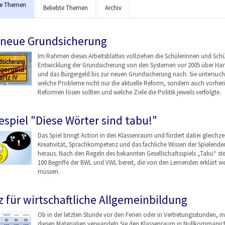
le Themen
Beliebte Themen
Archiv
 neue Grundsicherung
Im Rahmen dieses Arbeitsblattes vollziehen die Schülerinnen und Schü
Entwicklung der Grundsicherung von den Systemen vor 2005 über Hart
und das Bürgergeld bis zur neuen Grundsicherung nach. Sie untersuch
welche Probleme nicht nur die aktuelle Reform, sondern auch vorher
Reformen lösen sollten und welche Ziele die Politik jeweils verfolgte.
espiel "Diese Wörter sind tabu!"
Das Spiel bringt Action in den Klassenraum und fördert dabei gleichzei
Kreativität, Sprachkompetenz und das fachliche Wissen der Spielende
heraus. Nach den Regeln des bekannten Gesellschaftsspiels „Tabu“ st
100 Begriffe der BWL und VWL bereit, die von den Lernenden erklärt w
müssen.
z für wirtschaftliche Allgemeinbildung
Ob in der letzten Stunde vor den Ferien oder in Vertretungsstunden, m
diesen Materialien verwandeln Sie den Klassenraum in Nullkommanich