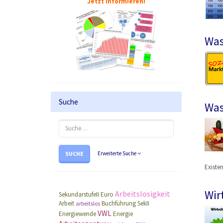
Jetzt informieren!
Was
Suche
Was
SUCHE
Erweiterte Suche
Existe
Wir
Arbeitslosigkeit
SekundarstufeII
Euro
Arbeit
Buchführung
SekII
arbeitslos
VWL
Energiewende
Energie