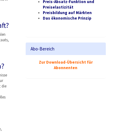
Preis-Absatz-Funktion und
Preiselastizität
Preisbildung auf Märkten
Das ökonomische Prinzip
ft?
alen
taats,
Abo-Bereich
Zur Download-Übersicht für
m?
Abonnenten
isse
ur
 die
lles
e,