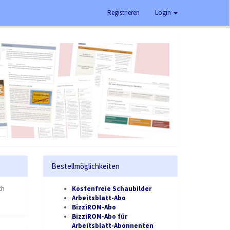
Registrieren
Login
Bestellmöglichkeiten
ch
Kostenfreie Schaubilder
Arbeitsblatt-Abo
BizziROM-Abo
BizziROM-Abo für
Arbeitsblatt-Abonnenten