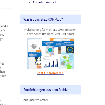
Einzeldownload
Was ist das BizziROM-Abo?
ler die
Freischaltung für mehr als 130 Materialien
z IV
beim Abschluss eines BizziROM-Abos!
en,
ige
tig
n
ehen
Jetzt informieren
erden
Empfehlungen aus dem Archiv
Aus unserem Archiv
it
ts in