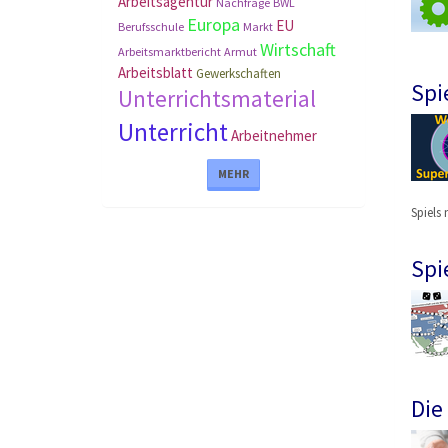
Arbeitsagentur
Nachfrage
BWL
Europa
EU
Berufsschule
Markt
Wirtschaft
Arbeitsmarktbericht
Armut
Arbeitsblatt
Gewerkschaften
Spi
Unterrichtsmaterial
Unterricht
Arbeitnehmer
MEHR
Spiels 
Spi
Die