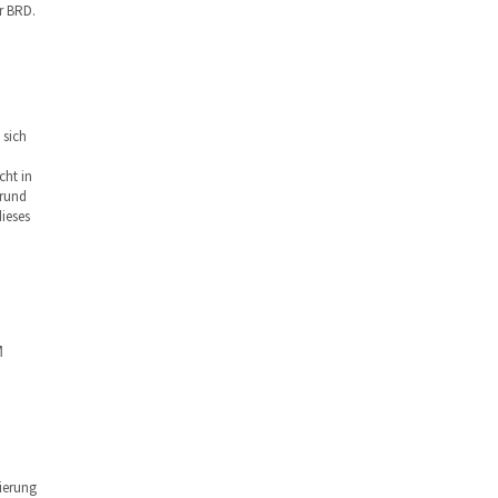
r BRD.
 sich
cht in
grund
dieses
M
ierung